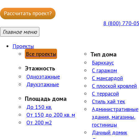
Рассчитать проект?
Написать в WhatsApp
8 (800) 770-0
ГОРЯЧАЯ БЕСПЛАТНАЯ ЛИНИЯ ПН-ПТ 09:00–18:00
Главное меню
Проекты
Все проекты
Тип дома
Барнхаус
Этажность
С гаражом
Одноэтажные
С мансардой
Двухэтажные
С плоской кровлей
С террасой
Площадь дома
Стиль хай тек
До 150 кв.
Административные
От 150 до 200 кв. м
здания, магазины,
От 200 м2
гостиницы
Дачный домик