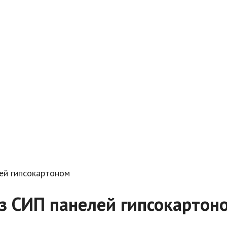
ей гипсокартоном
з СИП панелей гипсокартон