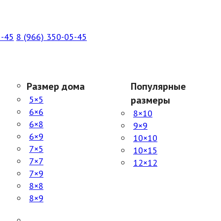
5-45
8 (966) 350-05-45
Размер дома
Популярные
5×5
размеры
6×6
8×10
6×8
9×9
6×9
10×10
7×5
10×15
7×7
12×12
7×9
8×8
8×9