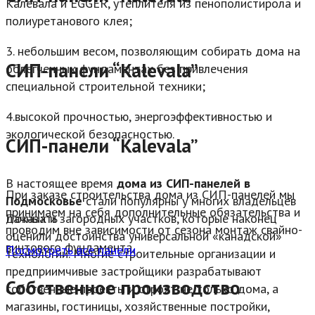
Калевала и EGGER, утеплителя из пенополистирола и
полиуретанового клея;
3. небольшим весом, позволяющим собирать дома на
СИП-панели “Kalevala”
облегченных фундаментах без привлечения
специальной строительной техники;
4.высокой прочностью, энергоэффективностью и
экологической безопасностью.
СИП-панели “Kalevala”
В настоящее время
дома из СИП-панелей в
При заказе строительства дома из СИП-панелей мы
Подмосковье
стали популярны у многих владельцев
принимаем на себя дополнительные обязательства и
дачных и загородных участков, которые наконец
Показать
проводим вне зависимости от сезона монтаж свайно-
оценили достоинства универсальной «канадской»
винтового фундамента.
Посмотреть все панели
технологии. Многие строительные организации и
предприимчивые застройщики разрабатывают
Собственное производство
собственные проекты и строят не только дома, а
магазины, гостиницы, хозяйственные постройки,