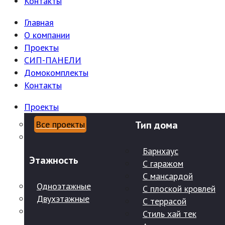
Контакты
Главная
О компании
Проекты
СИП-ПАНЕЛИ
Домокомплекты
Контакты
Проекты
Все проекты
Тип дома
Барнхаус
Этажность
С гаражом
С мансардой
Одноэтажные
С плоской кровлей
Двухэтажные
С террасой
Стиль хай тек