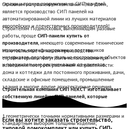
гаражи и прочие сооружения из СИП-панелей.
Основным направлением компании «Эко Дом»,
является производство СИП панелей на
автоматизированной линии из лучших материалов
европейских и отечественных производителей!
Строителям Подмосковья, выполняющим разовые
работы, проще
СИП-панели купить от
производителя
, имеющего современные технические
мощности, сертифицированных поставщиков
Изготовляемые на нашем производстве
материалов, портфель реально построенных объектов
стройматериалы могут быть использованы при
и положительные рекомендации от клиентов.
возведении построек различной направленности:
дома и коттеджи для постоянного проживания, дачи,
складские и офисные помещения, промышленные
здания и многие другие архитектурные решения.
Строительная компания СИП НЕКСТ изготавливает
собственную линейку СИП-панелей, которые
отличаются:
1.геометрически точными нормативными размерами и
Если вы хотите заказать строительство,
стандартным выбором толщины изделий;
типовой домокомплект или купить СИП-