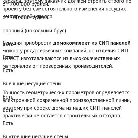
каркаса, поэтому заказчик должен строить строго по
от 700 000 рублей.
проекту без самостоятельного изменения несущих
конструкций каркаса.
от 700 000 рублей.
опорный (цокольный брус)
Сегодня приобрести
домокомплект из СИП панелей
Есть
можно у ряда серьезных компаний, но изделия СИП
Есть
НЕКСТ изготавливаются из высококачественных
материалов от проверенных производителей.
Есть
Внешние несущие стены
Точность геометрических параметров определяется
Есть
электроникой современной производственной линии,
поэтому при сборке дома из наших СИП панелей
Есть
практически не остается строительных отходов.
Есть
Внутренние несущие стены