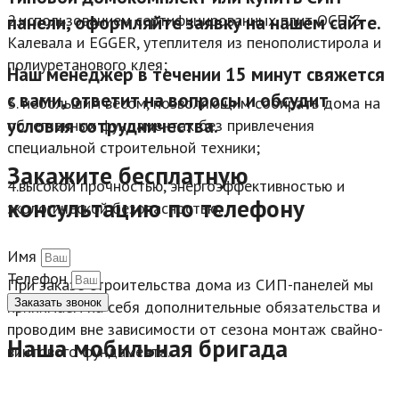
2.использованием сертифицированных плит ОСП 3
панели, оформляйте заявку на нашем сайте.
Калевала и EGGER, утеплителя из пенополистирола и
полиуретанового клея;
Наш менеджер в течении 15 минут свяжется
с вами, ответит на вопросы и обсудит
3. небольшим весом, позволяющим собирать дома на
условия сотрудничества.
облегченных фундаментах без привлечения
специальной строительной техники;
Закажите бесплатную
4.высокой прочностью, энергоэффективностью и
консультацию по телефону
экологической безопасностью.
Имя
Телефон
При заказе строительства дома из СИП-панелей мы
Заказать звонок
принимаем на себя дополнительные обязательства и
проводим вне зависимости от сезона монтаж свайно-
Наша мобильная бригада
винтового фундамента.