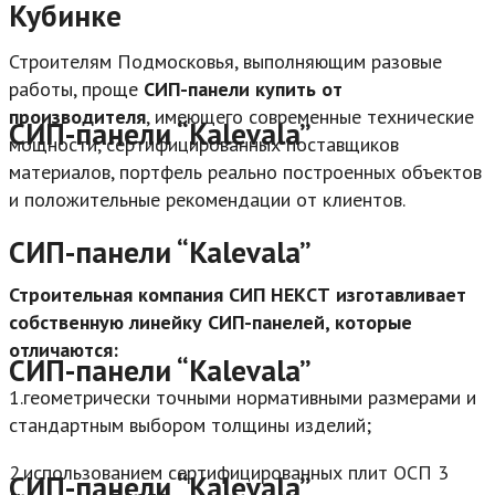
Кубинке
Строителям Подмосковья, выполняющим разовые
работы, проще
СИП-панели купить от
производителя
, имеющего современные технические
СИП-панели “Kalevala”
мощности, сертифицированных поставщиков
материалов, портфель реально построенных объектов
и положительные рекомендации от клиентов.
СИП-панели “Kalevala”
Строительная компания СИП НЕКСТ изготавливает
собственную линейку СИП-панелей, которые
отличаются:
СИП-панели “Kalevala”
1.геометрически точными нормативными размерами и
стандартным выбором толщины изделий;
2.использованием сертифицированных плит ОСП 3
СИП-панели “Kalevala”