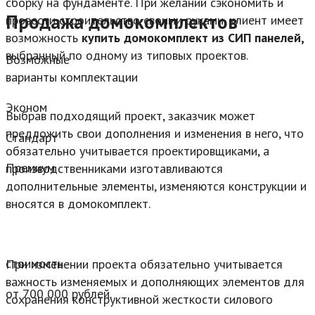
сборку на фундаменте. При желании сэкономить и
Продажа домокомплектов
провести строительство своими руками, клиент имеет
возможность
купить домокомплект из СИП панелей,
выбранный по одному из типовых проектов.
Возможные
варианты комплектации
Эконом
Выбрав подходящий проект, заказчик может
предложить свои дополнения и изменения в него, что
Стандарт
обязательно учитывается проектировщиками, а
Премиум
производственниками изготавливаются
дополнительные элементы, изменяются конструкции и
вносятся в домокомплект.
стоимость
При изменении проекта обязательно учитывается
важность изменяемых и дополняющих элементов для
от 700 000 рублей.
сохранения конструктивной жесткости силового