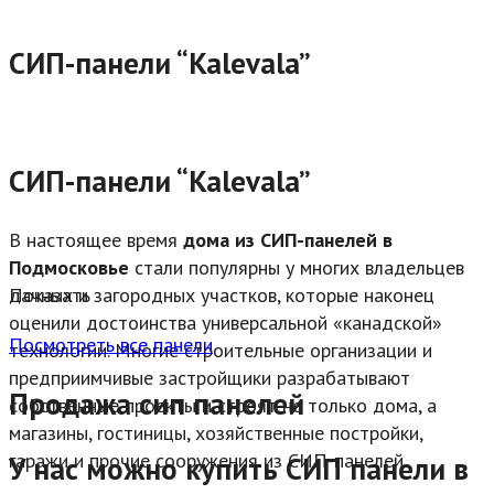
СИП-панели “Kalevala”
СИП-панели “Kalevala”
В настоящее время
дома из СИП-панелей в
Подмосковье
стали популярны у многих владельцев
дачных и загородных участков, которые наконец
Показать
оценили достоинства универсальной «канадской»
Посмотреть все панели
технологии. Многие строительные организации и
предприимчивые застройщики разрабатывают
Продажа сип панелей
собственные проекты и строят не только дома, а
магазины, гостиницы, хозяйственные постройки,
гаражи и прочие сооружения из СИП-панелей.
У нас можно купить СИП панели в