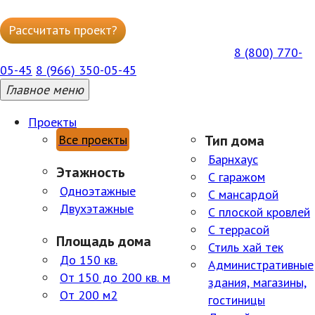
Рассчитать проект?
Написать в WhatsApp
8 (800) 770-
ГОРЯЧАЯ БЕСПЛАТНАЯ ЛИНИЯ ПН-ПТ 09:00–18:00
05-45
8 (966) 350-05-45
Главное меню
Проекты
Все проекты
Тип дома
Барнхаус
Этажность
С гаражом
Одноэтажные
С мансардой
Двухэтажные
С плоской кровлей
С террасой
Площадь дома
Стиль хай тек
До 150 кв.
Административные
От 150 до 200 кв. м
здания, магазины,
От 200 м2
гостиницы