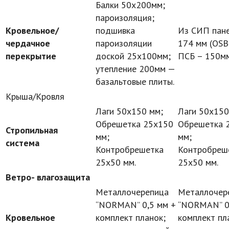
Балки 50х200мм;
пароизоляция;
Кровельное/
подшивка
Из СИП пан
чердачное
пароизоляции
174 мм (OSB
перекрытие
доской 25х100мм;
ПСБ – 150м
утепление 200мм —
базальтовые плиты.
Крыша/Кровля
Лаги 50х150 мм;
Лаги 50х150
Обрешетка 25х150
Обрешетка 
Стропильная
мм;
мм;
система
Контробрешетка
Контробреш
25х50 мм.
25х50 мм.
Ветро- влагозащита
Металлочерепица
Металлочер
“NORMAN” 0,5 мм +
“NORMAN” 0
Кровельное
комплект планок;
комплект пл