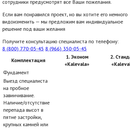
сотрудники предусмотрят все Ваши пожелания.
Если вам понравился проект, но вы хотите его немного
видоизменить — мы предложим вам индивидуальное
решение под ваши желания
Получите консультацию специалиста по телефону:
8 (800) 770-05-45
8 (966) 350-05-45
1. Эконом
2. Станд
Комплектация
«Kalevala»
«Kaleva
Фундамент
Выезд специалиста
на пробное
завинчивание.
Наличие/отсутствие
перепада высот в
пятне застройки,
крупных камней или