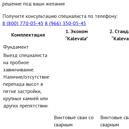
решение под ваши желания
Получите консультацию специалиста по телефону:
8 (800) 770-05-45
8 (966) 350-05-45
1. Эконом
2. Станд
Комплектация
“Kalevala”
“Kaleva
Фундамент
Выезд специалиста
на пробное
завинчивание.
Наличие/отсутствие
перепада высот в
пятне застройки,
крупных камней или
других препятствии.
Винтовые сваи со
Винтовые св
сварным
сварным