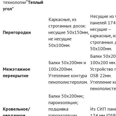
технологии
“Теплый
угол”
Несущие из
Каркасные, из
панелей 174
строганных досок:
несущие –
Перегородки
несущие 50х150мм,
каркасные, и
не несущие
строганных 
50х100мм.
50х100мм.
Балки 50х20
Балки 50х200мм и
100х200 мм.
Межэтажное
100х200мм.
Устройство 
перекрытие
Утепление контура
OSB 22мм.
пенополистеролом.
Утепление к
пенополисте
Балки 50х200мм;
пароизоляция;
Кровельное/
подшивка
Из СИП пан
чердачное
пароизоляции
174 мм (OSB