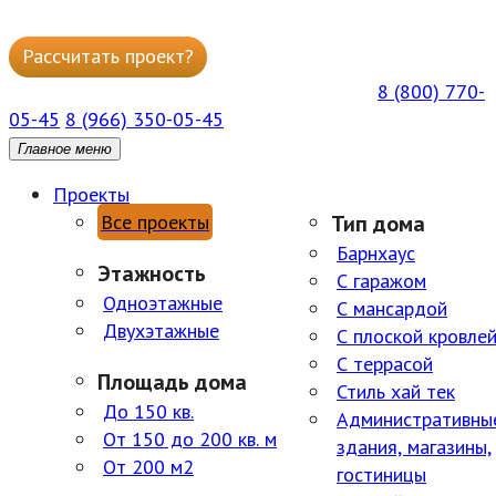
Рассчитать проект?
Написать в WhatsApp
8 (800) 770-
ГОРЯЧАЯ БЕСПЛАТНАЯ ЛИНИЯ ПН-ПТ 09:00–18:00
05-45
8 (966) 350-05-45
Главное меню
Проекты
Все проекты
Тип дома
Барнхаус
Этажность
С гаражом
Одноэтажные
С мансардой
Двухэтажные
С плоской кровле
С террасой
Площадь дома
Стиль хай тек
До 150 кв.
Административны
От 150 до 200 кв. м
здания, магазины,
От 200 м2
гостиницы