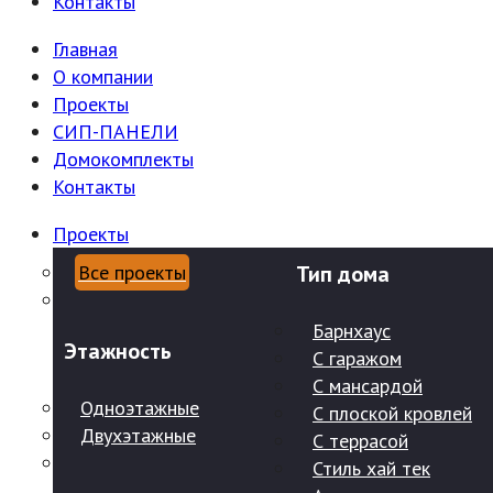
Контакты
Главная
О компании
Проекты
СИП-ПАНЕЛИ
Домокомплекты
Контакты
Проекты
Все проекты
Тип дома
Барнхаус
Этажность
С гаражом
С мансардой
Одноэтажные
С плоской кровлей
Двухэтажные
С террасой
Стиль хай тек