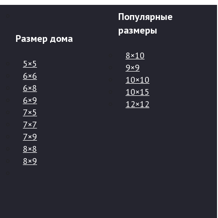
Популярные
размеры
Размер дома
8×10
5×5
9×9
6×6
10×10
6×8
10×15
6×9
12×12
7×5
7×7
7×9
8×8
8×9