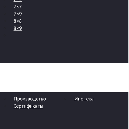
7×7
7×9
8×8
8×9
Производство
Ипотека
Сертификаты