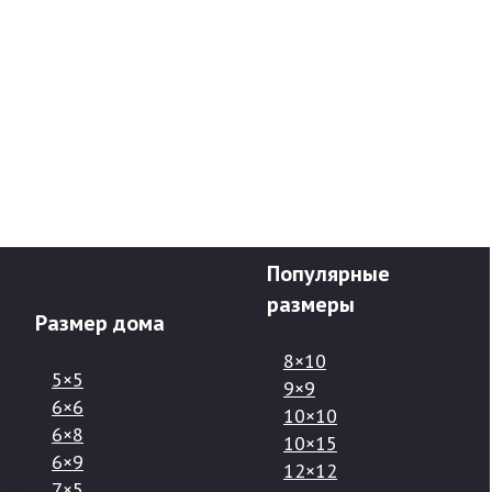
Популярные 
размеры
Размер дома
8×10
5×5
9×9
6×6
10×10
6×8
10×15
6×9
12×12
7×5