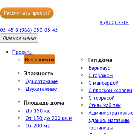
Рассчитать проект?
Написать в WhatsApp
8 (800) 770-
ГОРЯЧАЯ БЕСПЛАТНАЯ ЛИНИЯ ПН-ПТ 09:00–18:00
05-45
8 (966) 350-05-45
Главное меню
Проекты
Все проекты
Тип дома
Барнхаус
Этажность
С гаражом
Одноэтажные
С мансардой
Двухэтажные
С плоской кровлей
С террасой
Площадь дома
Стиль хай тек
До 150 кв.
Административные
От 150 до 200 кв. м
здания, магазины,
От 200 м2
гостиницы