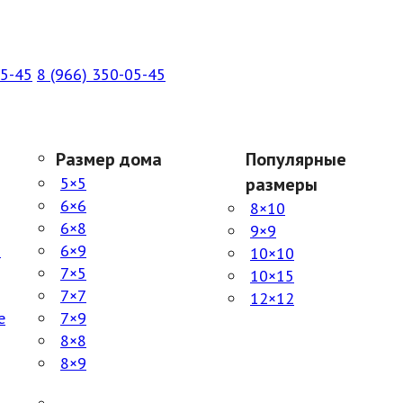
05-45
8 (966) 350-05-45
Размер дома
Популярные
5×5
размеры
6×6
8×10
6×8
9×9
й
6×9
10×10
7×5
10×15
7×7
12×12
е
7×9
8×8
8×9