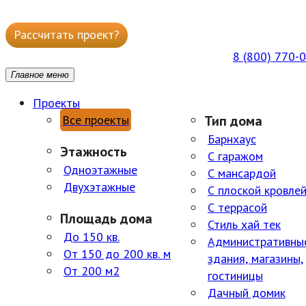
Рассчитать проект?
Написать в WhatsApp
8 (800) 770-
ГОРЯЧАЯ БЕСПЛАТНАЯ ЛИНИЯ ПН-ПТ 09:00–18:00
Главное меню
Проекты
Все проекты
Тип дома
Барнхаус
Этажность
С гаражом
Одноэтажные
С мансардой
Двухэтажные
С плоской кровле
С террасой
Площадь дома
Стиль хай тек
До 150 кв.
Административны
От 150 до 200 кв. м
здания, магазины,
От 200 м2
гостиницы
Дачный домик