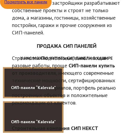
Посмотреть все панели
предприимчивые застройщики разрабатывают
собственные проекты и строят не только
дома, а магазины, гостиницы, хозяйственные
постройки, гаражи и прочие сооружения из
СИП-панелей.
ПРОДАЖА СИП ПАНЕЛЕЙ
Строителям Подмосковья, выполняющим
У НАС МОЖНО КУПИТЬ СИП ПАНЕЛИ В КАШИРЕ
разовые работы, проще
СИП-панели купить
от производителя
, имеющего современные
технические мощности, сертифицированных
поставщиков материалов, портфель реально
СИП-панели “Kalevala”
построенных объектов и положительные
рекомендации от клиентов.
СИП-панели “Kalevala”
Строительная компания СИП НЕКСТ