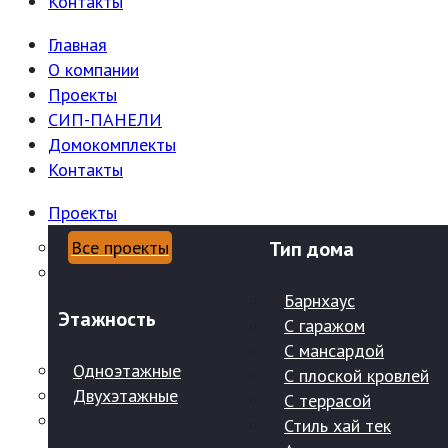
Контакты
Главная
О компании
Проекты
СИП-ПАНЕЛИ
Домокомплекты
Контакты
Проекты
Все проекты
Тип дома
Барнхаус
Этажность
С гаражом
С мансардой
Одноэтажные
С плоской кровлей
Двухэтажные
С террасой
Стиль хай тек