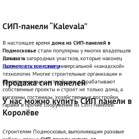
СИП-панели “Kalevala”
В настоящее время
дома из СИП-панелей в
Подмосковье
стали популярны у многих владельцев
дачных и загородных участков, которые наконец
Показать
оценили достоинства универсальной «канадской»
Посмотреть все панели
технологии. Многие строительные организации и
Продажа сип панелей
предприимчивые застройщики разрабатывают
собственные проекты и строят не только дома, а
магазины, гостиницы, хозяйственные постройки,
У нас можно купить СИП панели в
гаражи и прочие сооружения из СИП-панелей.
Королёве
Строителям Подмосковья, выполняющим разовые