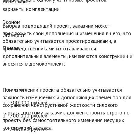
Возможные
варианты комплектации
Эконом
Выбрав подходящий проект, заказчик может
предложить свои дополнения и изменения в него, что
Стандарт
обязательно учитывается проектировщиками, а
Премиум
производственниками изготавливаются
дополнительные элементы, изменяются конструкции и
вносятся в домокомплект.
стоимость
При изменении проекта обязательно учитывается
важность изменяемых и дополняющих элементов для
от 700 000 рублей.
сохранения конструктивной жесткости силового
каркаса, поэтому заказчик должен строить строго по
от 700 000 рублей.
проекту без самостоятельного изменения несущих
конструкций каркаса.
от 700 000 рублей.