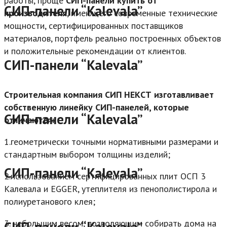
работы, проще
СИП-панели купить от
СИП-панели “Kalevala”
производителя
, имеющего современные технические
мощности, сертифицированных поставщиков
материалов, портфель реально построенных объектов
и положительные рекомендации от клиентов.
СИП-панели “Kalevala”
Строительная компания СИП НЕКСТ изготавливает
собственную линейку СИП-панелей, которые
СИП-панели “Kalevala”
отличаются:
1.геометрически точными нормативными размерами и
стандартным выбором толщины изделий;
СИП-панели “Kalevala”
2.использованием сертифицированных плит ОСП 3
Калевала и EGGER, утеплителя из пенополистирола и
полиуретанового клея;
3. небольшим весом, позволяющим собирать дома на