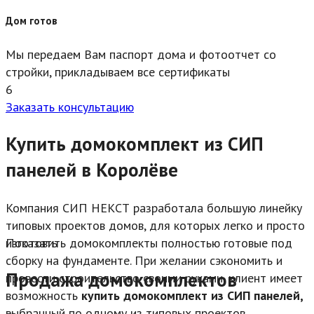
Дом готов
Мы передаем Вам паспорт дома и фотоотчет со
стройки, прикладываем все сертификаты
6
Заказать консультацию
Купить домокомплект из СИП
панелей в Королёве
Компания СИП НЕКСТ разработала большую линейку
типовых проектов домов, для которых легко и просто
изготовить домокомплекты полностью готовые под
Показать
сборку на фундаменте. При желании сэкономить и
Продажа домокомплектов
провести строительство своими руками, клиент имеет
возможность
купить домокомплект из СИП панелей,
выбранный по одному из типовых проектов.