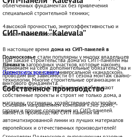
СИП-панели “Kalevala”
облегченных фундаментах без привлечения
специальной строительной техники;
4.высокой прочностью, энергоэффективностью и
СИП-панели “Kalevala”
экологической безопасностью.
В настоящее время
дома из СИП-панелей в
Подмосковье
стали популярны у многих владельцев
При заказе строительства дома из СИП-панелей мы
дачных и загородных участков, которые наконец
Показать
принимаем на себя дополнительные обязательства и
оценили достоинства универсальной «канадской»
Посмотреть все панели
проводим вне зависимости от сезона монтаж свайно-
технологии. Многие строительные организации и
винтового фундамента.
Собственное производство
предприимчивые застройщики разрабатывают
собственные проекты и строят не только дома, а
магазины, гостиницы, хозяйственные постройки,
Основным направлением компании «Эко Дом»,
гаражи и прочие сооружения из СИП-панелей.
является производство СИП панелей на
автоматизированной линии из лучших материалов
европейских и отечественных производителей!
Строителям Подмосковья, выполняющим разовые