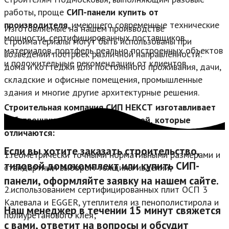
работы, проще
СИП-панели купить от
производителя
, имеющего современные технические
Изготовляемые на нашем производстве
мощности, сертифицированных поставщиков
стройматериалы могут быть использованы при
материалов, портфель реально построенных объектов
возведении построек различной направленности:
и положительные рекомендации от клиентов.
дома и коттеджи для постоянного проживания, дачи,
складские и офисные помещения, промышленные
здания и многие другие архитектурные решения.
Строительная компания СИП НЕКСТ изготавливает
собственную линейку СИП-панелей, которые
отличаются:
Если вы хотите заказать строительство,
1.геометрически точными нормативными размерами и
типовой домокомплект или купить СИП-
стандартным выбором толщины изделий;
панели, оформляйте заявку на нашем сайте.
2.использованием сертифицированных плит ОСП 3
Калевала и EGGER, утеплителя из пенополистирола и
Наш менеджер в течении 15 минут свяжется
полиуретанового клея;
с вами, ответит на вопросы и обсудит