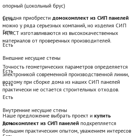
опорный (цокольный брус)
Сегодня приобрести
домокомплект из СИП панелей
Есть
можно у ряда серьезных компаний, но изделия СИП
Есть
НЕКСТ изготавливаются из высококачественных
материалов от проверенных производителей.
Есть
Внешние несущие стены
Точность геометрических параметров определяется
Есть
электроникой современной производственной линии,
поэтому при сборке дома из наших СИП панелей
Есть
практически не остается строительных отходов.
Есть
Внутренние несущие стены
Наше предложение выбрать проект и
купить
домокомплект из СИП панелей
подкрепляется
Есть
большим практическим опытом, уважением интересов