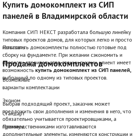
Купить домокомплект из СИП
панелей в Владимирской области
Компания СИП НЕКСТ разработала большую линейку
типовых проектов домов, для которых легко и просто
изготовить домокомплекты полностью готовые под
Показать
сборку на фундаменте. При желании сэкономить и
Продажа домокомплектов
провести строительство своими руками, клиент имеет
возможность
купить домокомплект из СИП панелей,
выбранный по одному из типовых проектов.
Возможные
варианты комплектации
Эконом
Выбрав подходящий проект, заказчик может
предложить свои дополнения и изменения в него, что
Стандарт
обязательно учитывается проектировщиками, а
Премиум
производственниками изготавливаются
дополнительные элементы, изменяются конструкции и