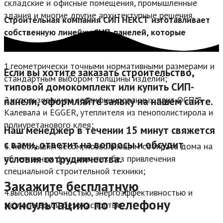
складские и офисные помещения, промышленные
здания и многие другие архитектурные решения.
Строительная компания СИП НЕКСТ изготавливает
собственную линейку СИП-панелей, которые
отличаются:
1.геометрически точными нормативными размерами и
Если вы хотите заказать строительство,
стандартным выбором толщины изделий;
типовой домокомплект или купить СИП-
2.использованием сертифицированных плит ОСП 3
панели, оформляйте заявку на нашем сайте.
Калевала и EGGER, утеплителя из пенополистирола и
полиуретанового клея;
Наш менеджер в течении 15 минут свяжется
с вами, ответит на вопросы и обсудит
3. небольшим весом, позволяющим собирать дома на
условия сотрудничества.
облегченных фундаментах без привлечения
специальной строительной техники;
Закажите бесплатную
4.высокой прочностью, энергоэффективностью и
консультацию по телефону
экологической безопасностью.