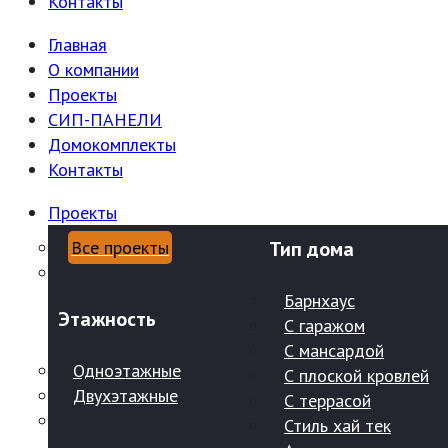
Контакты
Главная
О компании
Проекты
СИП-ПАНЕЛИ
Домокомплекты
Контакты
Проекты
Все проекты
Тип дома
Барнхаус
Этажность
С гаражом
С мансардой
Одноэтажные
С плоской кровлей
Двухэтажные
С террасой
Стиль хай тек