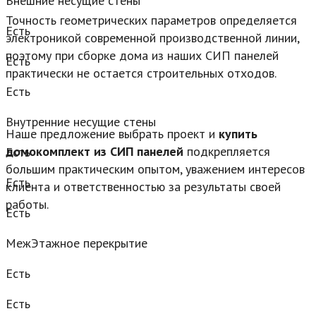
Внешние несущие стены
Точность геометрических параметров определяется
Есть
электроникой современной производственной линии,
поэтому при сборке дома из наших СИП панелей
Есть
практически не остается строительных отходов.
Есть
Внутренние несущие стены
Наше предложение выбрать проект и
купить
домокомплект из СИП панелей
подкрепляется
Есть
большим практическим опытом, уважением интересов
Есть
клиента и ответственностью за результаты своей
работы.
Есть
МежЭтажное перекрытие
Есть
Есть