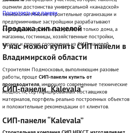
оценили достоинства универсальной «канадской»
Посмотреть все панели
технологии. Многие строительные организации и
предприимчивые застройщики разрабатывают
Продажа сип панелей
собственные проекты и строят не только дома, а
магазины, гостиницы, хозяйственные постройки,
гаражи и прочие сооружения из СИП-панелей.
У нас можно купить СИП панели в
Владимирской области
Строителям Подмосковья, выполняющим разовые
работы, проще
СИП-панели купить от
производителя
, имеющего современные технические
СИП-панели “Kalevala”
мощности, сертифицированных поставщиков
материалов, портфель реально построенных объектов
и положительные рекомендации от клиентов.
СИП-панели “Kalevala”
Строительная компания СИП НЕКСТ изготавливает