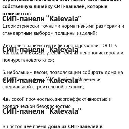
собственную линейку СИП-панелей, которые
отличаются:
СИП-панели “Kalevala”
1.геометрически точными нормативными размерами и
стандартным выбором толщины изделий;
2.использованием сертифицированных плит ОСП 3
СИП-панели “Kalevala”
Калевала и EGGER, утеплителя из пенополистирола и
полиуретанового клея;
3. небольшим весом, позволяющим собирать дома на
СИП-панели “Kalevala”
облегченных фундаментах без привлечения
специальной строительной техники;
4.высокой прочностью, энергоэффективностью и
экологической безопасностью.
СИП-панели “Kalevala”
В настоящее время
дома из СИП-панелей в