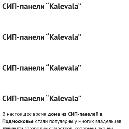
СИП-панели “Kalevala”
СИП-панели “Kalevala”
СИП-панели “Kalevala”
СИП-панели “Kalevala”
В настоящее время
дома из СИП-панелей в
Подмосковье
стали популярны у многих владельцев
дачных и загородных участков, которые наконец
Показать