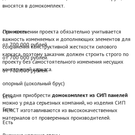
вносятся в домокомплект.
стоимость
При изменении проекта обязательно учитывается
важность изменяемых и дополняющих элементов для
от 700 000 рублей.
сохранения конструктивной жесткости силового
каркаса, поэтому заказчик должен строить строго по
от 700 000 рублей.
проекту без самостоятельного изменения несущих
конструкций каркаса.
от 700 000 рублей.
опорный (цокольный брус)
Сегодня приобрести
домокомплект из СИП панелей
Есть
можно у ряда серьезных компаний, но изделия СИП
Есть
НЕКСТ изготавливаются из высококачественных
материалов от проверенных производителей.
Есть