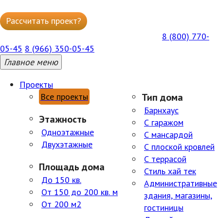
Рассчитать проект?
Написать в WhatsApp
8 (800) 770-
ГОРЯЧАЯ БЕСПЛАТНАЯ ЛИНИЯ ПН-ПТ 09:00–18:00
05-45
8 (966) 350-05-45
Главное меню
Проекты
Все проекты
Тип дома
Барнхаус
Этажность
С гаражом
Одноэтажные
С мансардой
Двухэтажные
С плоской кровлей
С террасой
Площадь дома
Стиль хай тек
До 150 кв.
Административные
От 150 до 200 кв. м
здания, магазины,
От 200 м2
гостиницы