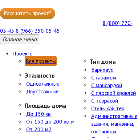
Рассчитать проект?
Написать в WhatsApp
8 (800) 770-
ГОРЯЧАЯ БЕСПЛАТНАЯ ЛИНИЯ ПН-ПТ 09:00–18:00
05-45
8 (966) 350-05-45
Главное меню
Проекты
Все проекты
Тип дома
Барнхаус
Этажность
С гаражом
Одноэтажные
С мансардой
Двухэтажные
С плоской кровлей
С террасой
Площадь дома
Стиль хай тек
До 150 кв.
Административные
От 150 до 200 кв. м
здания, магазины,
От 200 м2
гостиницы