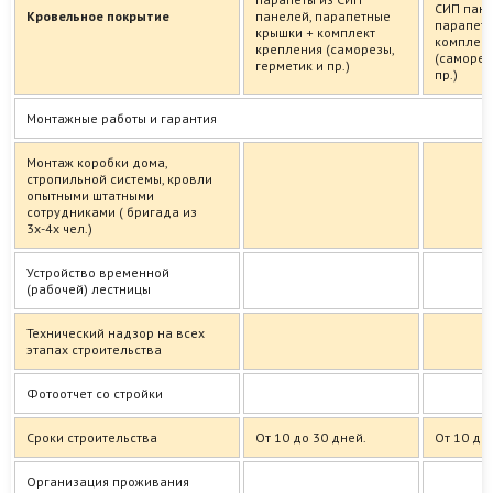
СИП пане
Кровельное покрытие
панелей, парапетные
парапетн
крышки + комплект
комплект
крепления (саморезы,
(саморез
герметик и пр.)
пр.)
Монтажные работы и гарантия
Монтаж коробки дома,
стропильной системы, кровли
опытными штатными
сотрудниками ( бригада из
3х-4х чел.)
Устройство временной
(рабочей) лестницы
Технический надзор на всех
этапах строительства
Фотоотчет со стройки
Сроки строительства
От 10 до 30 дней.
От 10 до
Организация проживания