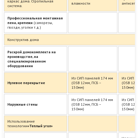
каркас дома. Стропильная
влажности
антисеп
система.
Профессиональная монтажная
пена, крепежи
(саморезы,
гвозди, уголки т.д.)
Конструктив дома
Раскрой домокомплекта на
производстве, на
специализированном
оборудовании
Из СИП панелей 174 мм
Из СИП п
Нулевое перекрытие
(OSB 12мм, ПСБ –
(OSB 12м
150мм)
150мм)
Из СИП панелей 174 мм
Из СИП п
Наружные стены
(OSB 12мм, ПСБ –
(OSB 12м
150мм)
150мм)
Использование
технологии
«Теплый угол»