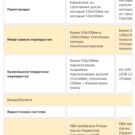
Несущие
Каркасные, из
панелей 
строганных досок:
Перегородки
несущие 
несущие 50х150мм, не
из строг
несущие 50х100мм.
50х100м
Балки 50
Балки 50х200мм и
100х200 
100х200мм. Утепление
Межэтажное перекрытие
пола из 
контура
Утеплени
пенополистеролом.
пенопол
Балки 50х200мм;
пароизоляция;
подшивка
Из СИП п
Кровельное/чердачное
пароизоляции доской
(OSB 12м
перекрытие
25х100мм; утепление
150мм)
200мм — базальтовые
плиты.
Крыша/Кровля
Водосточная система
ПВХ-мемб
ПВХ-мембрана Protan
(пр-во
(пр-во Норвегия),
Норвегия
парапеты из СИП