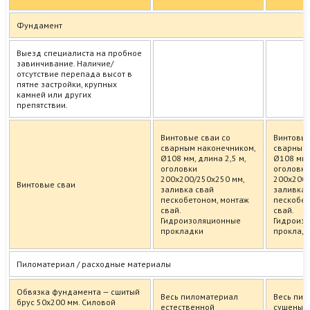
Фундамент
Выезд специалиста на пробное
завинчивание. Наличие/
отсутствие перепада высот в
пятне застройки, крупных
камней или других
препятствии.
Винтовые сваи со
Винтовые
сварным наконечником,
сварным 
Ø108 мм, длина 2,5 м,
Ø108 мм,
оголовки
оголовки
200х200/250х250 мм,
200х200/
Винтовые сваи
заливка свай
заливка 
пескобетоном, монтаж
пескобет
свай.
свай.
Гидроизоляционные
Гидроиз
прокладки
проклад
Пиломатериал / расходные материалы
Обвязка фундамента — сшитый
Весь пиломатериал
Весь пи
брус 50х200 мм. Силовой
естественной
сушеный 