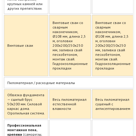
крупных камней или
других препятствии.
Винтовые сваи со
Винтовые сваи со
сварным
сварным
наконечником,
наконечником,
Ø108 мм, длина 2,5
Ø108 мм, длина 2,5
м, оголовки
м, оголовки
Винтовые сваи
200х200/250х250
200х200/250х250
мм, заливка свай
мм, заливка свай
пескобетоном,
пескобетоном,
монтаж свай.
монтаж свай.
Гидроизоляционные
Гидроизоляционные
прокладки
прокладки
Пиломатериал / расходные материалы
Обвязка фундамента
— сшитый брус
Весь пиломатериал
Весь пиломатериал
50х200 мм. Силовой
естественной
сушеный с
каркас дома.
влажности
антисептированием
Стропильная система.
Профессиональная
монтажная пена,
крепежи
(саморезы,