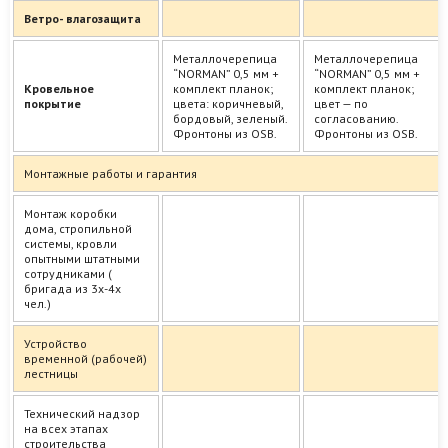
Ветро- влагозащита
Металлочерепица
Металлочерепица
“NORMAN” 0,5 мм +
“NORMAN” 0,5 мм +
Кровельное
комплект планок;
комплект планок;
покрытие
цвета: коричневый,
цвет — по
бордовый, зеленый.
согласованию.
Фронтоны из OSB.
Фронтоны из OSB.
Монтажные работы и гарантия
Монтаж коробки
дома, стропильной
системы, кровли
опытными штатными
сотрудниками (
бригада из 3х-4х
чел.)
Устройство
временной (рабочей)
лестницы
Технический надзор
на всех этапах
строительства