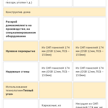
гвозди, уголки т.д.)
Конструктив дома
Раскрой
домокомплекта на
производстве, на
специализированном
оборудовании
Из СИП панелей 174
Из СИП панелей 174
Нулевое перекрытие
мм (OSB 12мм, ПСБ –
мм (OSB 12мм, ПСБ –
150мм)
150мм)
Из СИП панелей 174
Из СИП панелей 174
Наружные стены
мм (OSB 12мм, ПСБ –
мм (OSB 12мм, ПСБ –
150мм)
150мм)
Использование
технологии
«Теплый
угол»
Несущие из СИП
Каркасные, из
панелей 174 мм; не