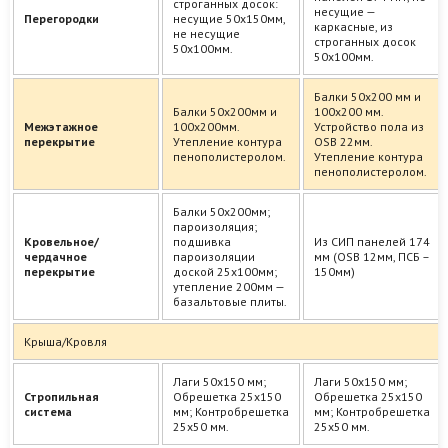
строганных досок:
несущие —
Перегородки
несущие 50х150мм,
каркасные, из
не несущие
строганных досок
50х100мм.
50х100мм.
Балки 50х200 мм и
Балки 50х200мм и
100х200 мм.
Межэтажное
100х200мм.
Устройство пола из
перекрытие
Утепление контура
OSB 22мм.
пенополистеролом.
Утепление контура
пенополистеролом.
Балки 50х200мм;
пароизоляция;
Кровельное/
подшивка
Из СИП панелей 174
чердачное
пароизоляции
мм (OSB 12мм, ПСБ –
перекрытие
доской 25х100мм;
150мм)
утепление 200мм —
базальтовые плиты.
Крыша/Кровля
Лаги 50х150 мм;
Лаги 50х150 мм;
Стропильная
Обрешетка 25х150
Обрешетка 25х150
система
мм; Контробрешетка
мм; Контробрешетка
25х50 мм.
25х50 мм.