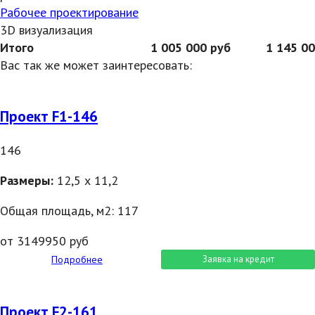
Рабочее проектирование
3D визуализация
Итого
1 005 000 руб
1 145 0
Вас так же может заинтересовать:
Проект F1-146
146
Размеры:
12,5 х 11,2
Общая площадь, м2: 117
от 3149950 руб
Подробнее
Заявка на кредит
Проект F2-161