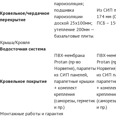
пароизоляция;
подшивка
Из СИП п
Кровельное/чердачное
пароизоляции
174 мм (
перекрытие
доской 25х100мм;
ПСБ – 15
утепление 200мм —
базальтовые плиты.
Крыша/Кровля
Водосточная система
ПВХ-мембрана
ПВХ-мем
Protan (пр-во
Protan (п
Норвегия), парапеты
Норвегия
из СИП панелей,
из СИП п
Кровельное покрытие
парапетные крышки
парапетн
+ комплект
+ компле
крепления
креплени
(саморезы, герметик
(саморезы
и пр.)
и пр.)
Монтажные работы и гарантия