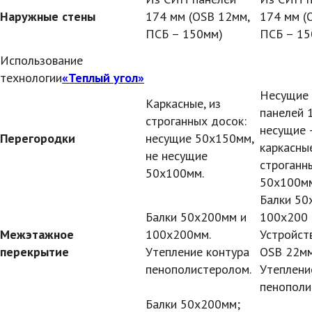
Наружные стены
174 мм (OSB 12мм,
174 мм (
ПСБ – 150мм)
ПСБ – 15
Использование
технологии
«Теплый угол»
Несущие
Каркасные, из
панелей 
строганных досок:
несущие 
Перегородки
несущие 50х150мм,
каркасные
не несущие
строганн
50х100мм.
50х100мм
Балки 50
Балки 50х200мм и
100х200 
Межэтажное
100х200мм.
Устройст
перекрытие
Утепление контура
OSB 22мм
пенополистеролом.
Утеплени
пенополи
Балки 50х200мм;