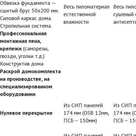
Обвязка фундамента —
Весь пиломатериал
Весь пил
сшитый брус 50х200 мм.
естественной
сушеный 
Силовой каркас дома.
влажности
антисепт
Стропильная система.
Профессиональная
монтажная пена,
крепежи
(саморезы,
гвозди, уголки т.д.)
Конструктив дома
Раскрой домокомплекта
на производстве, на
специализированном
оборудовании
Из СИП панелей
Из СИП п
Нулевое перекрытие
174 мм (OSB 12мм,
174 мм (
ПСБ – 150мм)
ПСБ – 15
Из СИП панелей
Из СИП п