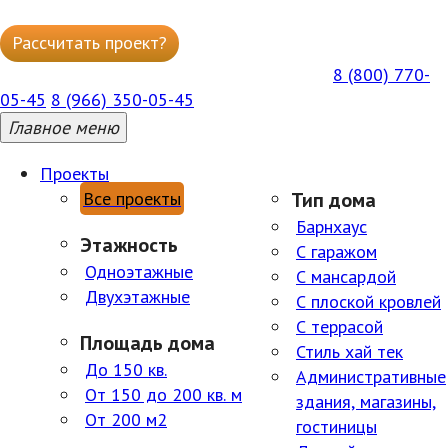
Рассчитать проект?
Написать в WhatsApp
8 (800) 770-
ГОРЯЧАЯ БЕСПЛАТНАЯ ЛИНИЯ ПН-ПТ 09:00–18:00
05-45
8 (966) 350-05-45
Главное меню
Проекты
Все проекты
Тип дома
Барнхаус
Этажность
С гаражом
Одноэтажные
С мансардой
Двухэтажные
С плоской кровлей
С террасой
Площадь дома
Стиль хай тек
До 150 кв.
Административные
От 150 до 200 кв. м
здания, магазины,
От 200 м2
гостиницы