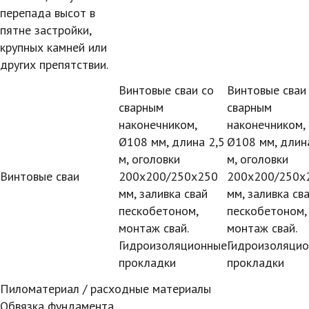
перепада высот в
пятне застройки,
крупных камней или
других препятствии.
Винтовые сваи со
Винтовые сваи
сварным
сварным
наконечником,
наконечником,
Ø108 мм, длина 2,5
Ø108 мм, длин
м, оголовки
м, оголовки
Винтовые сваи
200х200/250х250
200х200/250х
мм, заливка свай
мм, заливка св
пескобетоном,
пескобетоном,
монтаж свай.
монтаж свай.
Гидроизоляционные
Гидроизоляци
прокладки
прокладки
Пиломатериал / расходные материалы
Обвязка фундамента