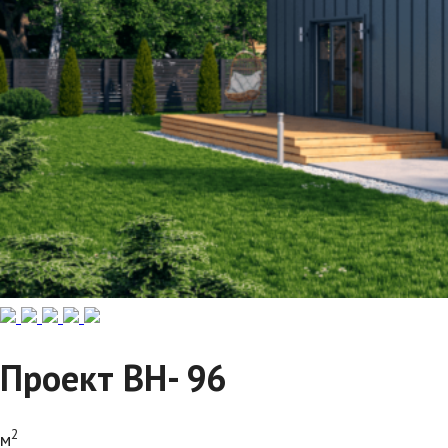
Проект ВН- 96
2
м